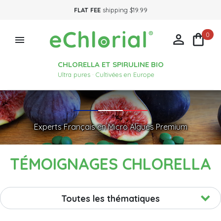
FLAT FEE
shipping $19.99
0



CHLORELLA ET SPIRULINE BIO
Ultra pures · Cultivées en Europe
Experts Français en Micro Algues Premium
TÉMOIGNAGES CHLORELLA
Toutes les thématiques