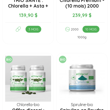
TRIO SANTE :
Chlorella Premium -
Chlorella + Asta +
(10 mois) 2000
Oméga
comprimés
139,90 $
239,99 $
3 MOIS
2000
10 MOIS
1000g
BIO
BIO
Chlorella-bio
Spiruline-bio