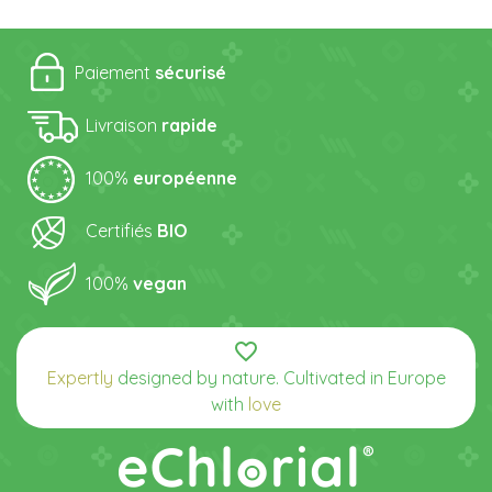
Paiement
sécurisé
Livraison
rapide
100%
européenne
Certifiés
BIO
100%
vegan
favorite_border
Expertly
designed by nature. Cultivated in Europe
with
love