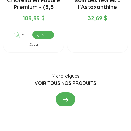
Chlorella en Poudre
Soin des lèvres à
Premium - (3,5
l'Astaxanthine
mois) 350g
nourrissant et...
109,99 $
32,69 $
350
3,5 MOIS
350g
Micro-algues
VOIR TOUS NOS PRODUITS
east