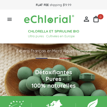
FLAT FEE
shipping $19.99
0



CHLORELLA ET SPIRULINE BIO
Ultra pures · Cultivées en Europe
Experts Français en Micro Algues Premium
Détoxifiantes
· Pures ·
100% naturelles