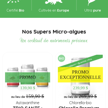
Certifié
Bio
Cultivée en
Europe
Ultra
pure
Nos Supers Micro-algues
Un cocktail de nutriments précieux
BIO
PROMO
PROMO
EXCEPTIONNELLE
139,90 $
239,99 $
159,90 $
269,99 $
au lieu de
au lieu de
Astaxanthine
Chlorella-bio