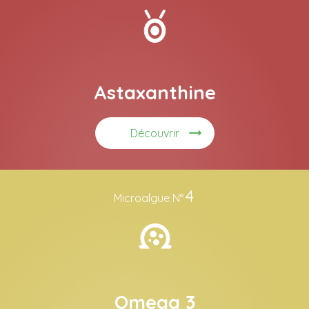
Astaxanthine
Découvrir
4
Microalgue N°
Omega 3