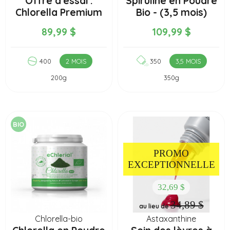
Offre d'essai :
Spiruline en Poudre
Chlorella Premium
Bio - (3,5 mois)
(2 mois) 400...
350g
89,99 $
109,99 $
400
2 MOIS
350
3,5 MOIS
200g
350g
BIO
PROMO
EXCEPTIONNELLE
32,69 $
34,89 $
au lieu de
Chlorella-bio
Astaxanthine