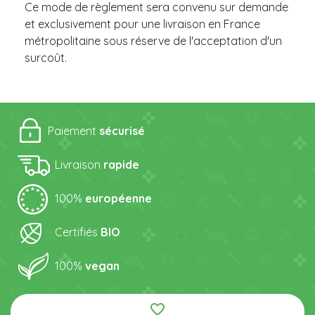
Ce mode de règlement sera convenu sur demande
et exclusivement pour une livraison en France
métropolitaine sous réserve de l'acceptation d'un
surcoût.
Paiement
sécurisé
Livraison
rapide
100%
européenne
Certifiés
BIO
100%
vegan
favorite_border