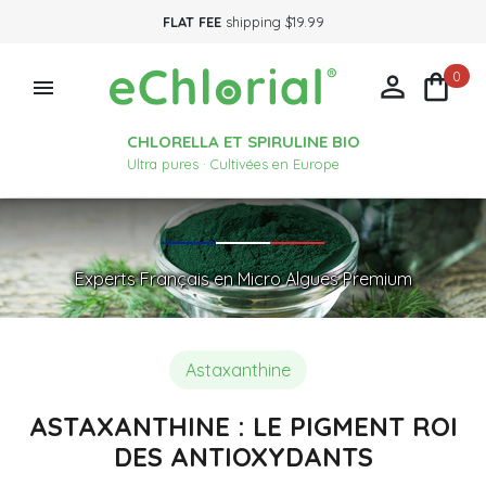
FLAT FEE
shipping $19.99
0



CHLORELLA ET SPIRULINE BIO
Ultra pures · Cultivées en Europe
Experts Français en Micro Algues Premium
Astaxanthine
ASTAXANTHINE : LE PIGMENT ROI
DES ANTIOXYDANTS