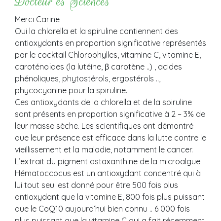
Docteur es Sciences
Merci Carine
Oui la chlorella et la spiruline contiennent des
antioxydants en proportion significative représentés
par le cocktail Chlorophylles, vitamine C, vitamine E,
caroténoïdes (la lutéine, β carotène ..) , acides
phénoliques, phytostérols, ergostérols ..,
phycocyanine pour la spiruline.
Ces antioxydants de la chlorella et de la spiruline
sont présents en proportion significative à 2 – 3% de
leur masse sèche. Les scientifiques ont démontré
que leur présence est efficace dans la lutte contre le
vieillissement et la maladie, notamment le cancer.
L’extrait du pigment astaxanthine de la microalgue
Hématoccocus est un antioxydant concentré qui à
lui tout seul est donné pour être 500 fois plus
antioxydant que la vitamine E, 800 fois plus puissant
que le CoQ10 aujourd’hui bien connu .. 6 000 fois
plus puissant que la vitamine C qui a fait récemment