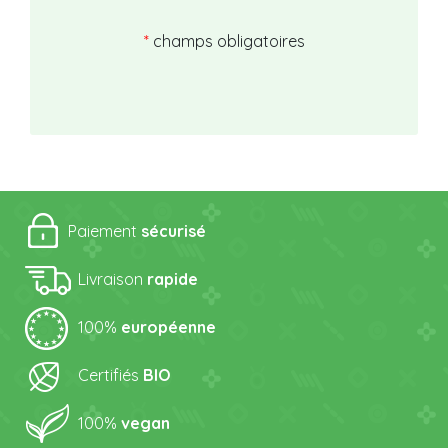
*
champs obligatoires
Paiement
sécurisé
Livraison
rapide
100%
européenne
Certifiés
BIO
100%
vegan