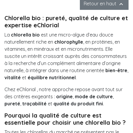

Retour en haut
Chlorella bio : pureté, qualité de culture et
expertise eChlorial
La
chlorella bio
est une micro-algue d’eau douce
naturellement riche en
chlorophylle
, en protéines, en
vitamines, en minéraux et en micronutriments. Elle
suscite un intérêt croissant auprès des consommateurs
à la recherche d’un complément alimentaire d’origine
naturelle, à intégrer dans une routine orientée
bien-être
,
vitalité
et
équilibre nutritionnel
.
Chez
eChlorial
, notre approche repose avant tout sur
des critères exigeants :
origine
,
mode de culture
,
pureté
,
traçabilité
et
qualité du produit fini
.
Pourquoi la qualité de culture est
essentielle pour choisir une chlorella bio ?
Toutes les chlorellas du marché ne présentent pas le