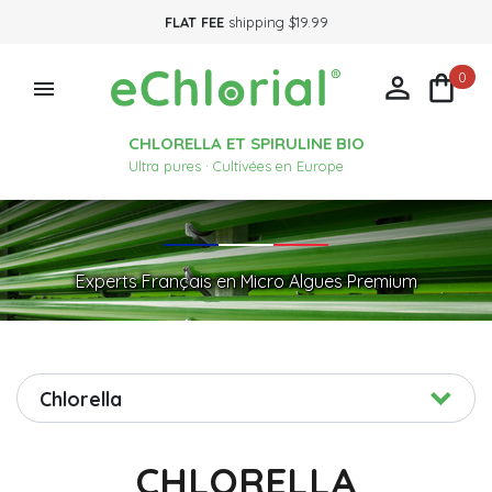
FLAT FEE
shipping $19.99
0



CHLORELLA ET SPIRULINE BIO
Ultra pures · Cultivées en Europe
Experts Français en Micro Algues Premium
Chlorella
CHLORELLA