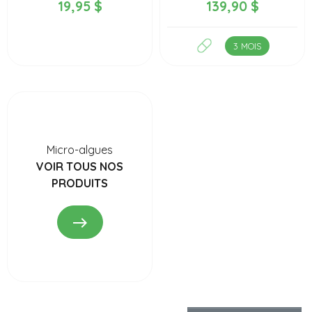
19,95 $
139,90 $
3 MOIS
Micro-algues
VOIR TOUS NOS
PRODUITS
east