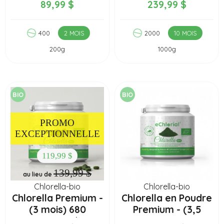
89,99 $
239,99 $
400
2 MOIS
2000
10 MOIS
200g
1000g
BIO
BIO
PROMO
EXCEPTIONNELLE
119,99 $
139,99 $
au lieu de
Chlorella-bio
Chlorella-bio
Chlorella Premium -
Chlorella en Poudre
(3 mois) 680
Premium - (3,5
comprimés
mois) 350g