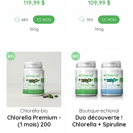
119,99 $
109,99 $
680
3,5 MOIS
350
3,5 MOIS
350g
350g
BIO
BIO
Chlorella-bio
Boutique-echlorial
Chlorella Premium -
Duo découverte !
(1 mois) 200
Chlorella + Spiruline
comprimés
Bio (2...