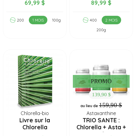
69,99 $
89,99 $
200
1 MOIS
100g
400
2 MOIS
200g
PROMO
139,90 $
159,90 $
au lieu de
Chlorella-bio
Astaxanthine
Livre sur la
TRIO SANTE :
Chlorella
Chlorella + Asta +
Oméga