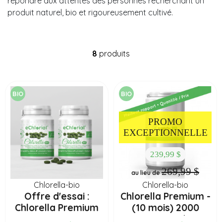
répondre aux attentes des personnes recherchant un
produit naturel, bio et rigoureusement cultivé.
8
produits
BIO
BIO
PROMO
EXCEPTIONNELLE
239,99 $
269,99 $
au lieu de
Chlorella-bio
Chlorella-bio
Offre d'essai :
Chlorella Premium -
Chlorella Premium
(10 mois) 2000
(2 mois) 400...
comprimés