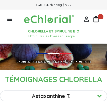
FLAT FEE
shipping $19.99
0



CHLORELLA ET SPIRULINE BIO
Ultra pures · Cultivées en Europe
Experts Français en Micro Algues Premium
TÉMOIGNAGES CHLORELLA
Astaxanthine T.