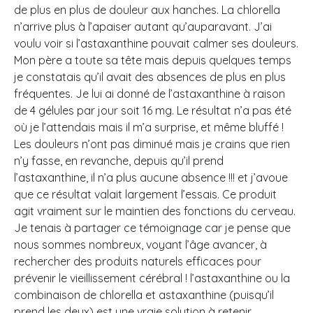
de plus en plus de douleur aux hanches. La chlorella
n’arrive plus à l’apaiser autant qu’auparavant. J’ai
voulu voir si l’astaxanthine pouvait calmer ses douleurs.
Mon père a toute sa tête mais depuis quelques temps
je constatais qu’il avait des absences de plus en plus
fréquentes. Je lui ai donné de l’astaxanthine à raison
de 4 gélules par jour soit 16 mg. Le résultat n’a pas été
où je l’attendais mais il m’a surprise, et même bluffé !
Les douleurs n’ont pas diminué mais je crains que rien
n’y fasse, en revanche, depuis qu’il prend
l’astaxanthine, il n’a plus aucune absence !!! et j’avoue
que ce résultat valait largement l’essais. Ce produit
agit vraiment sur le maintien des fonctions du cerveau.
Je tenais à partager ce témoignage car je pense que
nous sommes nombreux, voyant l’âge avancer, à
rechercher des produits naturels efficaces pour
prévenir le vieillissement cérébral ! l’astaxanthine ou la
combinaison de chlorella et astaxanthine (puisqu’il
prend les deux) est une vraie solution à retenir