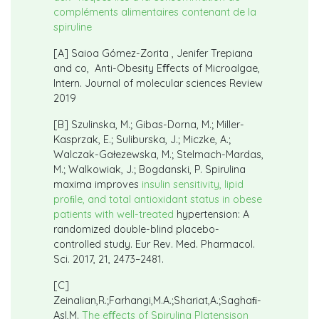
compléments alimentaires contenant de la
spiruline
[A] Saioa Gómez-Zorita , Jenifer Trepiana
and co, Anti-Obesity Eﬀects of Microalgae,
Intern. Journal of molecular sciences Review
2019
[B] Szulinska, M.; Gibas-Dorna, M.; Miller-
Kasprzak, E.; Suliburska, J.; Miczke, A.;
Walczak-Gałezewska, M.; Stelmach-Mardas,
M.; Walkowiak, J.; Bogdanski, P. Spirulina
maxima improves
insulin sensitivity, lipid
proﬁle, and total antioxidant status in obese
patients with well-treated
hypertension: A
randomized double-blind placebo-
controlled study. Eur Rev. Med. Pharmacol.
Sci. 2017, 21, 2473–2481.
[C]
Zeinalian,R.;Farhangi,M.A.;Shariat,A.;Saghaﬁ-
Asl,M.
The eﬀects of Spirulina Platensison