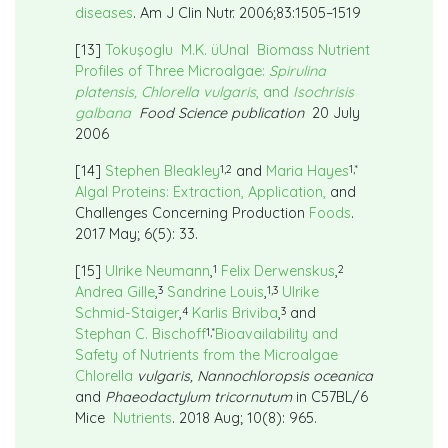
diseases
. Am J Clin Nutr. 2006;83:1505–1519
[13]
Tokuşoglu
M.K. üUnal
Biomass Nutrient
Profiles of Three Microalgae:
Spirulina
platensis, Chlorella vulgaris
, and
Isochrisis
galbana
Food Science publication
20 July
2006
1,2
1,*
[14]
Stephen Bleakley
and
Maria Hayes
Algal Proteins: Extraction, Application,
and
Challenges Concerning Production
Foods
.
2017 May; 6(5): 33.
1
2
[15]
Ulrike Neumann
,
Felix Derwenskus
,
3
1,3
Andrea Gille
,
Sandrine Louis
,
Ulrike
4
3
Schmid-Staiger
,
Karlis Briviba
,
and
1,*
Stephan C. Bischoff
Bioavailability and
Safety of Nutrients from the Microalgae
Chlorella
vulgaris, Nannochloropsis oceanica
and
Phaeodactylum tricornutum
in C57BL/6
Mice
Nutrients
. 2018 Aug; 10(8): 965.