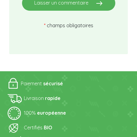
east
Laisser un commentaire
*
champs obligatoires
Paiement
sécurisé
Livraison
rapide
100%
européenne
Certifiés
BIO