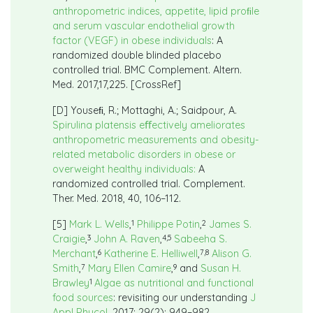
anthropometric indices, appetite, lipid proﬁle
and serum vascular endothelial growth
factor (VEGF) in obese individuals
: A
randomized double blinded placebo
controlled trial. BMC Complement. Altern.
Med. 2017,17,225. [CrossRef]
[D] Youseﬁ, R.; Mottaghi, A.; Saidpour, A.
Spirulina platensis eﬀectively ameliorates
anthropometric measurements and obesity-
related metabolic disorders in obese or
overweight healthy individuals:
A
randomized controlled trial. Complement.
Ther. Med. 2018, 40, 106–112.
1
2
[5]
Mark L. Wells
,
Philippe Potin
,
James S.
3
4,5
Craigie
,
John A. Raven
,
Sabeeha S.
6
7,8
Merchant
,
Katherine E. Helliwell
,
Alison G.
7
9
Smith
,
Mary Ellen Camire
,
and
Susan H.
1
Brawley
Algae as nutritional and functional
food sources
: revisiting our understanding
J
Appl Phycol
. 2017; 29(2): 949–982.