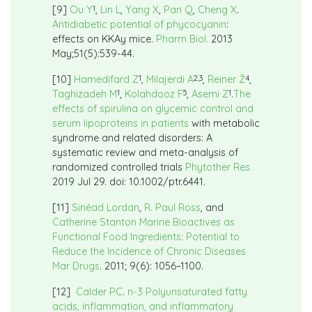
1
[9]
Ou Y
,
Lin L
,
Yang X
,
Pan Q
,
Cheng X
.
Antidiabetic potential of phycocyanin
:
effects on KKAy mice.
Pharm Biol.
2013
May;51(5):539-44.
1
2,3
4
[10]
Hamedifard Z
,
Milajerdi A
,
Reiner Ž
,
1
5
1
Taghizadeh M
,
Kolahdooz F
,
Asemi Z
.
The
effects of spirulina on glycemic control and
serum lipoproteins in patients
with metabolic
syndrome and related disorders: A
systematic review and meta-analysis of
randomized controlled trials
Phytother Res.
2019 Jul 29. doi: 10.1002/ptr.6441.
[11]
Sinéad Lordan
,
R. Paul Ross
, and
Catherine Stanton
Marine Bioactives as
Functional Food Ingredients: Potential to
Reduce the Incidence of Chronic Diseases
Mar Drugs
. 2011; 9(6): 1056–1100.
[12]
Calder PC
.
n-3 Polyunsaturated fatty
acids, inflammation, and inflammatory