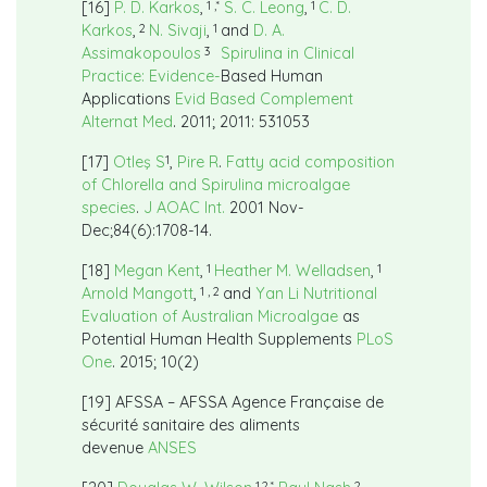
1 ,*
1
[16]
P. D. Karkos
,
S. C. Leong
,
C. D.
2
1
Karkos
,
N. Sivaji
,
and
D. A.
3
Assimakopoulos
Spirulina in Clinical
Practice: Evidence-
Based Human
Applications
Evid Based Complement
Alternat Med
. 2011; 2011: 531053
1
[17]
Otleş S
,
Pire R
.
Fatty acid composition
of Chlorella and Spirulina microalgae
species
.
J AOAC Int.
2001 Nov-
Dec;84(6):1708-14.
1
1
[18]
Megan Kent
,
Heather M. Welladsen
,
1 , 2
Arnold Mangott
,
and
Yan Li
Nutritional
Evaluation of Australian Microalgae
as
Potential Human Health Supplements
PLoS
One
. 2015; 10(2)
[19] AFSSA – AFSSA Agence Française de
sécurité sanitaire des aliments
devenue
ANSES
1,2,*
2