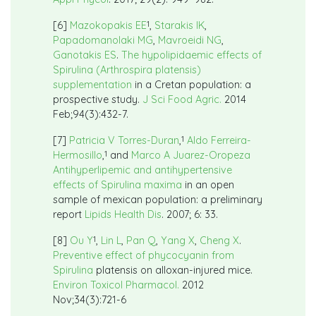
1
[6]
Mazokopakis EE
,
Starakis IK
,
Papadomanolaki MG
,
Mavroeidi NG
,
Ganotakis ES
.
The hypolipidaemic effects of
Spirulina (Arthrospira platensis)
supplementation
in a Cretan population: a
prospective study.
J Sci Food Agric.
2014
Feb;94(3):432-7.
1
[7]
Patricia V Torres-Duran
,
Aldo Ferreira-
1
Hermosillo
,
and
Marco A Juarez-Oropeza
Antihyperlipemic and antihypertensive
effects of Spirulina maxima
in an open
sample of mexican population: a preliminary
report
Lipids Health Dis
. 2007; 6: 33.
1
[8]
Ou Y
,
Lin L
,
Pan Q
,
Yang X
,
Cheng X
.
Preventive effect of phycocyanin from
Spirulina
platensis on alloxan-injured mice.
Environ Toxicol Pharmacol.
2012
Nov;34(3):721-6