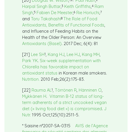
[20]
Douglas W. Wilson
,
Paul Nash
,
3
4
Harpal Singh Buttar
,
Keith Griffiths
,
Ram
5
6
7
Singh
,
Fabien De Meester
,
Rie Horiuchi
,
8
and
Toru Takahashi
The Role of Food
Antioxidants, Benefits of Functional Foods
,
and Influence of Feeding Habits on the
Health of the Older Person: An Overview
Antioxidants (Basel)
. 2017 Dec; 6(4): 81
1
[21]
Lee SH
,
Kang HJ
,
Lee HJ
,
Kang MH
,
Park YK
.
Six-week supplementation with
Chlorella has favorable impact on
antioxidant status
in Korean male smokers.
Nutrition.
2010 Feb;26(2):175-83.
1
[22]
Rauma AL
,
Törrönen R
,
Hänninen O
,
Mykkänen H
.
Vitamin B-12 status of long-
term adherents of a strict uncooked vegan
diet (« living food diet ») is compromised
.
J
Nutr.
1995 Oct;125(10):2511-5.
* Saisine n°2007-SA-0315
AVIS de l’Agence
française de sécurité sanitaire des aliments