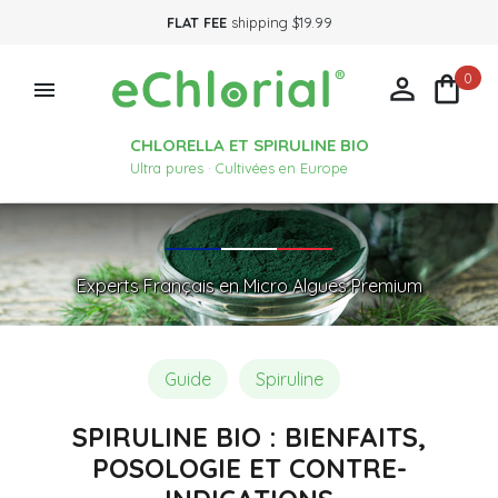
FLAT FEE
shipping $19.99
0



CHLORELLA ET SPIRULINE BIO
Ultra pures · Cultivées en Europe
Experts Français en Micro Algues Premium
Guide
Spiruline
SPIRULINE BIO : BIENFAITS,
POSOLOGIE ET CONTRE-