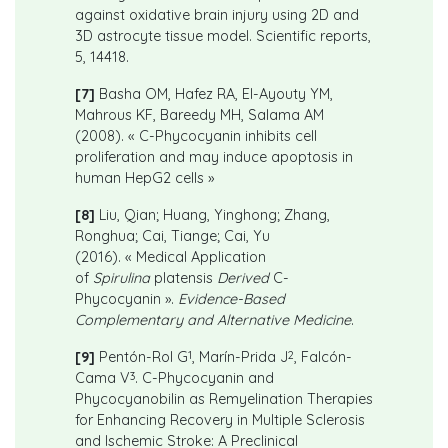
against oxidative brain injury using 2D and
3D astrocyte tissue model. Scientific reports,
5, 14418.
[7]
Basha OM, Hafez RA, El-Ayouty YM,
Mahrous KF, Bareedy MH, Salama AM
(2008). « C-Phycocyanin inhibits cell
proliferation and may induce apoptosis in
human HepG2 cells »
[8]
Liu, Qian; Huang, Yinghong; Zhang,
Ronghua; Cai, Tiange; Cai, Yu
(2016). « Medical Application
of
Spirulina
platensis
Derived
C-
Phycocyanin ».
Evidence-Based
Complementary and Alternative Medicine
.
1
2
[9]
Pentón-Rol G
, Marín-Prida J
, Falcón-
3
Cama V
. C-Phycocyanin and
Phycocyanobilin as Remyelination Therapies
for Enhancing Recovery in Multiple Sclerosis
and Ischemic Stroke: A Preclinical