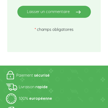
east
Laisser un commentaire
*
champs obligatoires
Paiement
sécurisé
Livraison
rapide
100%
européenne