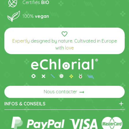
Certifiés
BIO
100%
vegan
favorite_border
Expertly
designed by nature. Cultivated in Europe
with
love
arrow_right_alt
Nous contacter
add
INFOS & CONSEILS