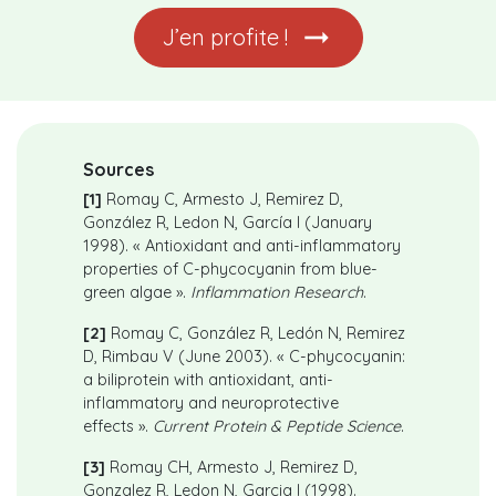
J’en profite !
Sources
[1]
Romay C, Armesto J, Remirez D,
González R, Ledon N, García I (January
1998). « Antioxidant and anti-inflammatory
properties of C-phycocyanin from blue-
green algae ».
Inflammation Research
.
[2]
Romay C, González R, Ledón N, Remirez
D, Rimbau V (June 2003). « C-phycocyanin:
a biliprotein with antioxidant, anti-
inflammatory and neuroprotective
effects ».
Current Protein & Peptide Science
.
[3]
Romay CH, Armesto J, Remirez D,
Gonzalez R, Ledon N, Garcia I (1998).