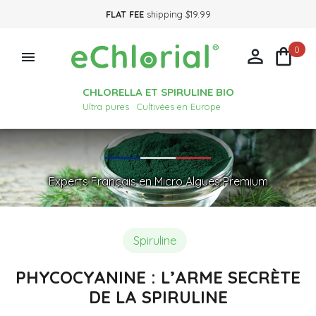
FLAT FEE
shipping $19.99
0



CHLORELLA ET SPIRULINE BIO
Ultra pures · Cultivées en Europe
Experts Français en Micro Algues Premium
Spiruline
PHYCOCYANINE : L’ARME SECRÈTE
DE LA SPIRULINE