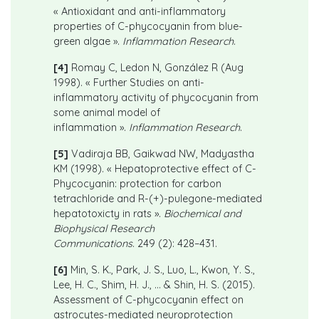
« Antioxidant and anti-inflammatory
properties of C-phycocyanin from blue-
green algae ».
Inflammation Research
.
[4]
Romay C, Ledon N, González R (Aug
1998). « Further Studies on anti-
inflammatory activity of phycocyanin from
some animal model of
inflammation ».
Inflammation Research
.
[5]
Vadiraja BB, Gaikwad NW, Madyastha
KM (1998). « Hepatoprotective effect of C-
Phycocyanin: protection for carbon
tetrachloride and R-(+)-pulegone-mediated
hepatotoxicty in rats ».
Biochemical and
Biophysical Research
Communications
. 249 (2): 428–431.
[6]
Min, S. K., Park, J. S., Luo, L., Kwon, Y. S.,
Lee, H. C., Shim, H. J., … & Shin, H. S. (2015).
Assessment of C-phycocyanin effect on
astrocytes-mediated neuroprotection