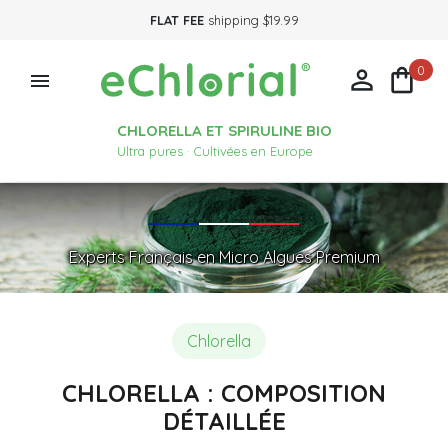
FLAT FEE
shipping $19.99
0



CHLORELLA ET SPIRULINE BIO
Ultra pures · Cultivées en Europe
Experts Français en Micro Algues Premium
Chlorella
CHLORELLA : COMPOSITION
DÉTAILLÉE