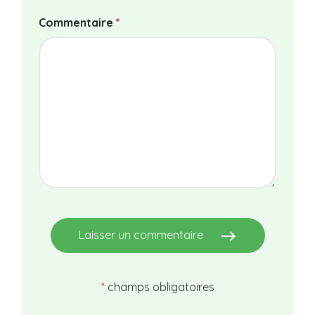
Commentaire
*
east
Laisser un commentaire
*
champs obligatoires