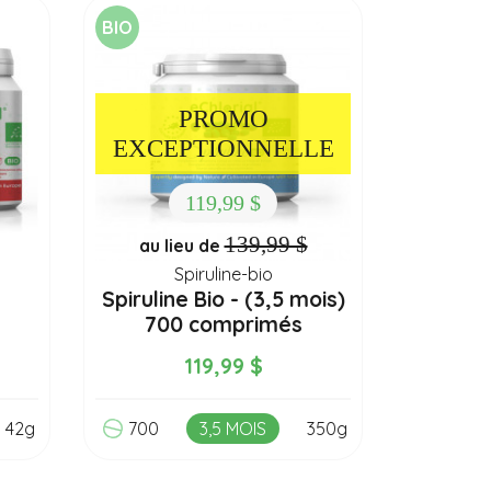
BIO
PROMO
EXCEPTIONNELLE
119,99 $
139,99 $
au lieu de
Spiruline-bio
Spiruline Bio - (3,5 mois)
700 comprimés
119,99 $
42g
700
3,5 MOIS
350g