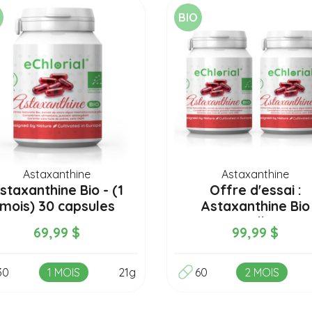
BIO
Astaxanthine
Astaxanthine
staxanthine Bio - (1
Offre d'essai :
mois) 30 capsules
Astaxanthine Bio
Naturelle (2...
69,99 $
99,99 $
30
1 MOIS
21g
60
2 MOIS