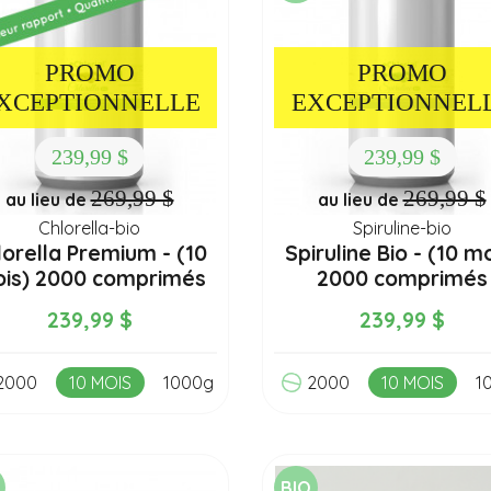
PROMO
PROMO
XCEPTIONNELLE
EXCEPTIONNEL
239,99 $
239,99 $
269,99 $
269,99 $
au lieu de
au lieu de
Chlorella-bio
Spiruline-bio
lorella Premium - (10
Spiruline Bio - (10 mo
is) 2000 comprimés
2000 comprimés
239,99 $
239,99 $
2000
10 MOIS
1000g
2000
10 MOIS
1
BIO