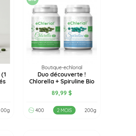
Boutique-echlorial
 (1
Duo découverte !
és
Chlorella + Spiruline Bio
(2...
89,99 $
100g
400
2 MOIS
200g