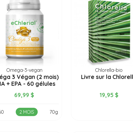
Omega-3-vegan
Chlorella-bio
ga 3 Végan (2 mois)
Livre sur la Chlorel
A + EPA - 60 gélules
69,99 $
19,95 $
60
2 MOIS
70g