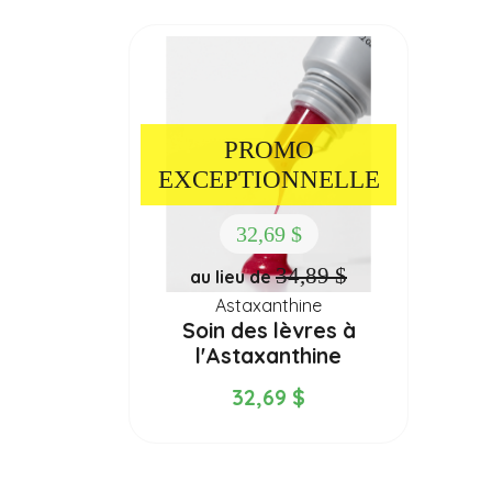
PROMO
EXCEPTIONNELLE
32,69 $
34,89 $
au lieu de
Astaxanthine
Soin des lèvres à
l'Astaxanthine
nourrissant et...
32,69 $