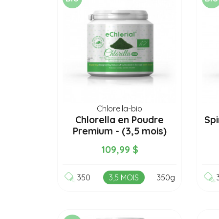
Chlorella-bio
Chlorella en Poudre
Spi
Premium - (3,5 mois)
350g
109,99 $
350
3,5 MOIS
350g