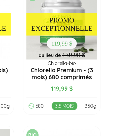
PROMO
LE
EXCEPTIONNELLE
119,99 $
139,99 $
au lieu de
Chlorella-bio
is)
Chlorella Premium - (3
mois) 680 comprimés
119,99 $
000g
680
3,5 MOIS
350g
BIO