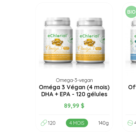
BIO
Omega-3-vegan
Oméga 3 Végan (4 mois)
Off
DHA + EPA - 120 gélules
89,99 $
120
4 MOIS
140g