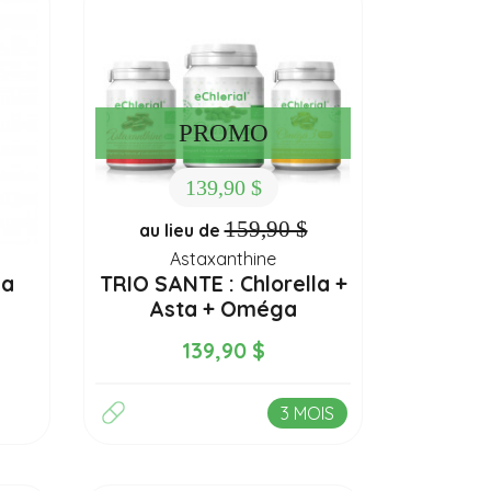
PROMO
139,90 $
159,90 $
au lieu de
Astaxanthine
la
TRIO SANTE : Chlorella +
Asta + Oméga
139,90 $
3 MOIS