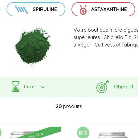
Composition
Meilleure Spiruline Bio
Acuité Visuelle
SPIRULINE
ASTAXANTHINE
Votre boutique micro algues 
supérieures : Chlorella Bio, 
3 Végan. Cultivées et fabriq
Cure
Objectif
20
produits
BIO