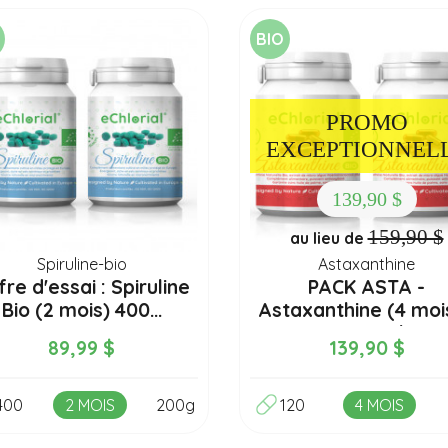
BIO
PROMO
EXCEPTIONNEL
139,90 $
159,90 $
au lieu de
Spiruline-bio
Astaxanthine
re d'essai : Spiruline
PACK ASTA -
Bio (2 mois) 400...
Astaxanthine (4 mois
120 capsules
89,99 $
139,90 $
400
2 MOIS
200g
120
4 MOIS