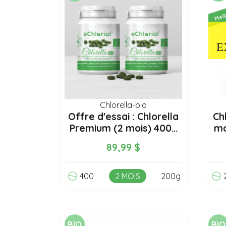
E
Chlorella-bio
Offre d'essai : Chlorella
Ch
Premium (2 mois) 400...
mo
89,99 $
400
2 MOIS
200g
BIO
BIO