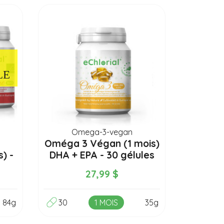
LE
Omega-3-vegan
Oméga 3 Végan (1 mois)
) -
DHA + EPA - 30 gélules
27,99 $
84g
30
1 MOIS
35g