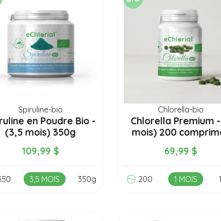
Spiruline-bio
Chlorella-bio
ruline en Poudre Bio -
Chlorella Premium -
(3,5 mois) 350g
mois) 200 comprim
109,99 $
69,99 $
350
3,5 MOIS
350g
200
1 MOIS