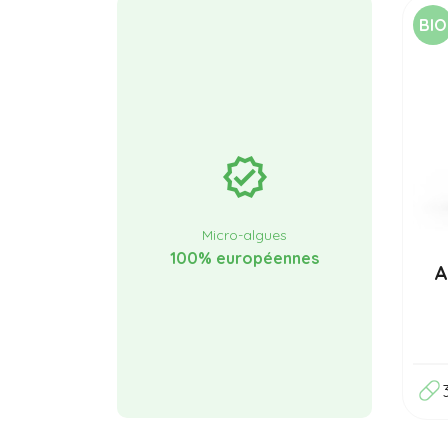
BIO
verified
Micro-algues
100% européennes
A