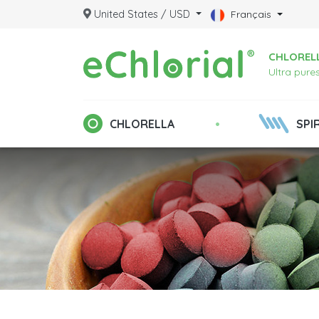
United States / USD
Français
CHLORELL
Ultra pure
•
CHLORELLA
SPI