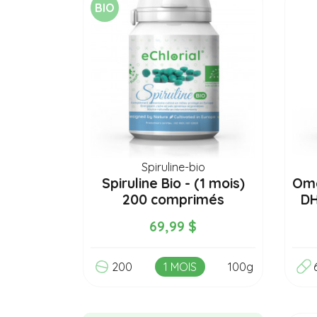
BIO
Spiruline-bio
Spiruline Bio - (1 mois)
Omé
200 comprimés
DH
69,99 $
200
1 MOIS
100g