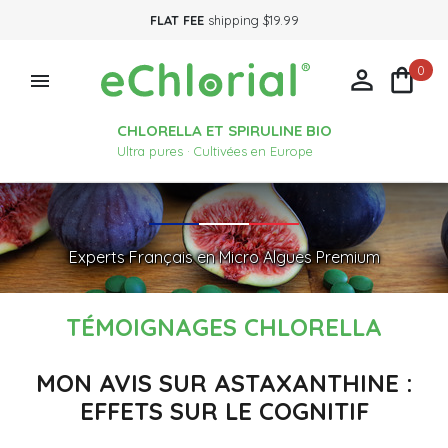
FLAT FEE
shipping $19.99
0



CHLORELLA ET SPIRULINE BIO
Ultra pures · Cultivées en Europe
Experts Français en Micro Algues Premium
TÉMOIGNAGES CHLORELLA
MON AVIS SUR ASTAXANTHINE :
EFFETS SUR LE COGNITIF