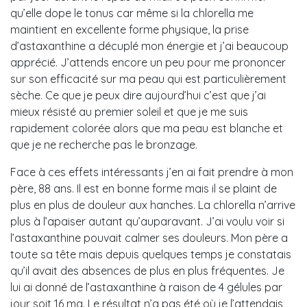
qu’elle dope le tonus car même si la chlorella me
maintient en excellente forme physique, la prise
d’astaxanthine a décuplé mon énergie et j’ai beaucoup
apprécié. J’attends encore un peu pour me prononcer
sur son efficacité sur ma peau qui est particulièrement
sèche. Ce que je peux dire aujourd’hui c’est que j’ai
mieux résisté au premier soleil et que je me suis
rapidement colorée alors que ma peau est blanche et
que je ne recherche pas le bronzage.
Face à ces effets intéressants j’en ai fait prendre à mon
père, 88 ans. Il est en bonne forme mais il se plaint de
plus en plus de douleur aux hanches. La chlorella n’arrive
plus à l’apaiser autant qu’auparavant. J’ai voulu voir si
l’astaxanthine pouvait calmer ses douleurs. Mon père a
toute sa tête mais depuis quelques temps je constatais
qu’il avait des absences de plus en plus fréquentes. Je
lui ai donné de l’astaxanthine à raison de 4 gélules par
jour soit 16 mg. Le résultat n’a pas été où je l’attendais