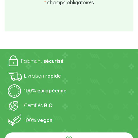
*
champs obligatoires
Paiement
sécurisé
Livraison
rapide
100%
européenne
Certifiés
BIO
100%
vegan