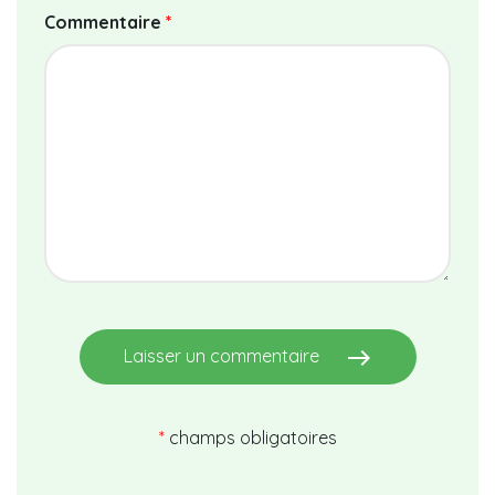
Commentaire
*
east
Laisser un commentaire
*
champs obligatoires