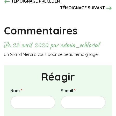
west
TÉMOIGNAGE PRÉCÉDENT
east
TÉMOIGNAGE SUIVANT
Commentaires
Le 23 avril 2020 par admin_echlorial
Un Grand Merci à vous pour ce beau témoignage!
Réagir
Nom
*
E-mail
*