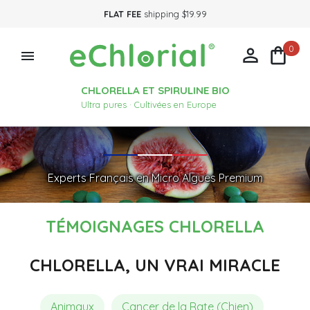
FLAT FEE
shipping $19.99
0



CHLORELLA ET SPIRULINE BIO
Ultra pures · Cultivées en Europe
Experts Français en Micro Algues Premium
TÉMOIGNAGES CHLORELLA
CHLORELLA, UN VRAI MIRACLE
Animaux
Cancer de la Rate (Chien)