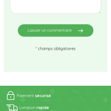
east
Laisser un commentaire
*
champs obligatoires
Paiement
sécurisé
Livraison
rapide