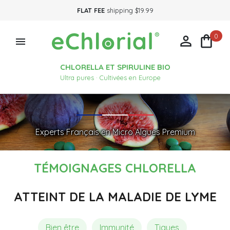
FLAT FEE
shipping $19.99
0



CHLORELLA ET SPIRULINE BIO
Ultra pures · Cultivées en Europe
Experts Français en Micro Algues Premium
TÉMOIGNAGES CHLORELLA
ATTEINT DE LA MALADIE DE LYME
Bien être
Immunité
Tiques