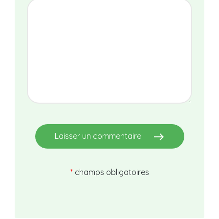
east
Laisser un commentaire
*
champs obligatoires