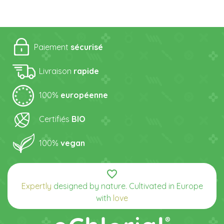
Paiement
sécurisé
Livraison
rapide
100%
européenne
Certifiés
BIO
100%
vegan
favorite_border
Expertly
designed by nature. Cultivated in Europe
with
love