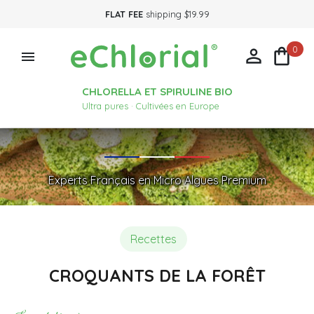
FLAT FEE
shipping $19.99
0



CHLORELLA ET SPIRULINE BIO
Ultra pures · Cultivées en Europe
Experts Français en Micro Algues Premium
Recettes
CROQUANTS DE LA FORÊT