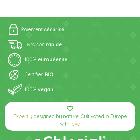
Paiement
sécurisé
Livraison
rapide
100%
européenne
Certifiés
BIO
100%
vegan
favorite_border
Expertly
designed by nature. Cultivated in Europe
with
love