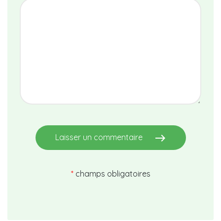
east
Laisser un commentaire
*
champs obligatoires