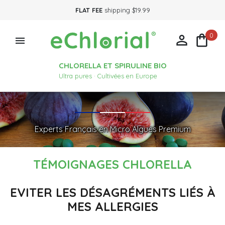
FLAT FEE
shipping $19.99
0



CHLORELLA ET SPIRULINE BIO
Ultra pures · Cultivées en Europe
Experts Français en Micro Algues Premium
TÉMOIGNAGES CHLORELLA
EVITER LES DÉSAGRÉMENTS LIÉS À
MES ALLERGIES