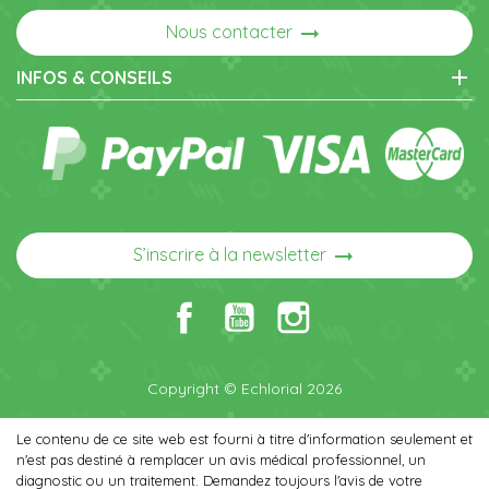
arrow_right_alt
Nous contacter
add
INFOS & CONSEILS
arrow_right_alt
S’inscrire à la newsletter
Copyright © Echlorial 2026
Le contenu de ce site web est fourni à titre d'information seulement et
n'est pas destiné à remplacer un avis médical professionnel, un
diagnostic ou un traitement. Demandez toujours l'avis de votre