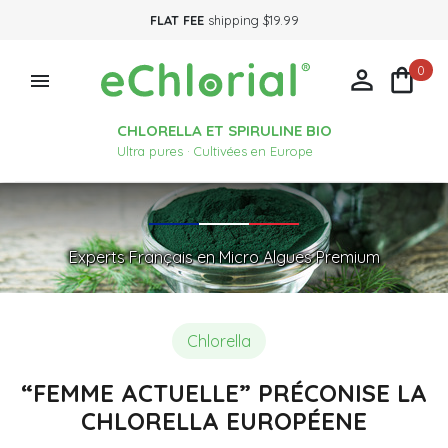
FLAT FEE
shipping $19.99
0



CHLORELLA ET SPIRULINE BIO
Ultra pures · Cultivées en Europe
Experts Français en Micro Algues Premium
Chlorella
“FEMME ACTUELLE” PRÉCONISE LA
CHLORELLA EUROPÉENE