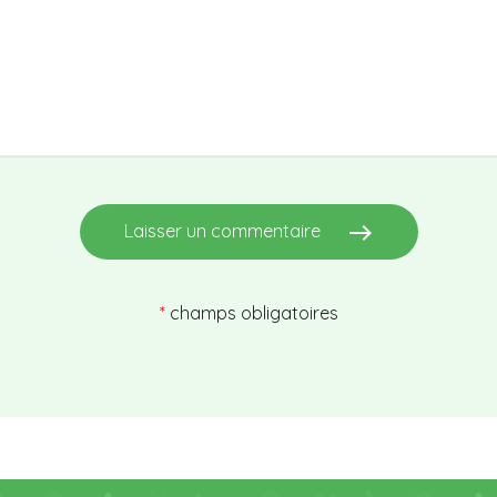
east
Laisser un commentaire
*
champs obligatoires