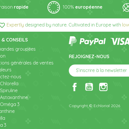
vraison
rapide
100%
européenne
orite_border
Expertly
designed by nature. Cultivated in Europe with
lov
 & CONSEILS
andes groupées
son
REJOIGNEZ-NOUS
tions générales de ventes
aleurs
a
S’inscrire à la newsletter
ctez-nous
Chlorella
Spiruline
 Astaxanthine
 Oméga 3
Copyright © Echlorial 2026
anthine
lla
a 3