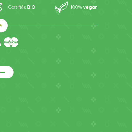
Certifiés
BIO
100%
vegan
e
rrow_right_alt