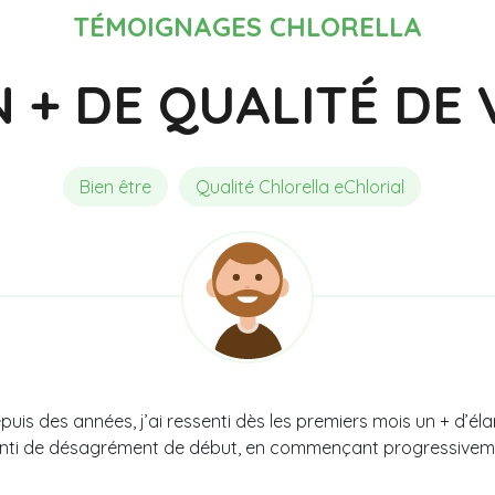
Composition
Meilleure Spiruline Bio
Acuité Visuelle
TÉMOIGNAGES CHLORELLA
 + DE QUALITÉ DE 
Bien être
Qualité Chlorella eChlorial
is des années, j’ai ressenti dès les premiers mois un + d’éla
nti de désagrément de début, en commençant progressivement 