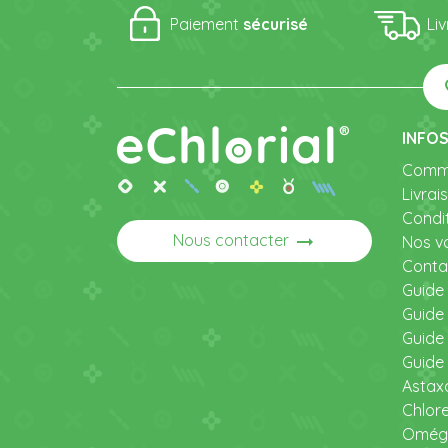
Paiement
sécurisé
Li
fav
INFOS
Comm
Livrai
Condi
arrow_right_alt
Nous contacter
Nos v
Conta
Guide 
Guide 
Guide
Guide
Astax
Chlore
Omég