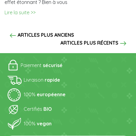
effet étonnant ? Bien à vous
Lire la suite >>
west
ARTICLES PLUS ANCIENS
east
ARTICLES PLUS RÉCENTS
Paiement
sécurisé
Livraison
rapide
100%
européenne
Certifiés
BIO
100%
vegan