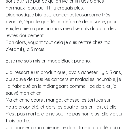
sont attristé par ce qui arrive..enfin des blancs
normaux.. ouuuuuffff j’y croyais plus.
Diagnostique bio-psy, cancer osteosarcome très
avancé, l’épaule gonflé, os déformé de la sorte, pour
eux, le chien a pas un mois me disent ils du bout des
lèvres doucement.
Bon alors, voyant tout cela je suis rentré chez moi,
c’était il y a 3 mois.
Et je me suis mis en mode Black parano.
J’ai ressortie un produit que j’avais acheter il y a 5 ans,
qui sauve de tous les cancers et maladies incurable, je
l’ai fabriqué en le mélangeant comme il ce doit, et j’ai
sauvé mon chien.
Ma chienne cours , mange , chasse les tortues sur
notre propriété, et dors les quatre fers en l’air, et elle
n’est pas morte, elle ne souffre pas non plus. Elle vie sur
trois pattes…
J’ai donner a ma chienne ce dont Trump a parlé, qui a