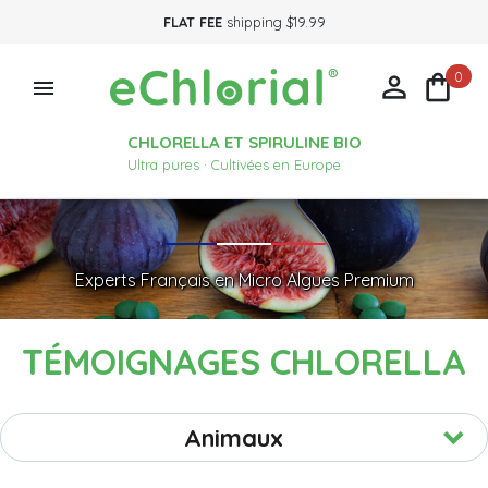
FLAT FEE
shipping $19.99
0



CHLORELLA ET SPIRULINE BIO
Ultra pures · Cultivées en Europe
Experts Français en Micro Algues Premium
TÉMOIGNAGES CHLORELLA
Animaux