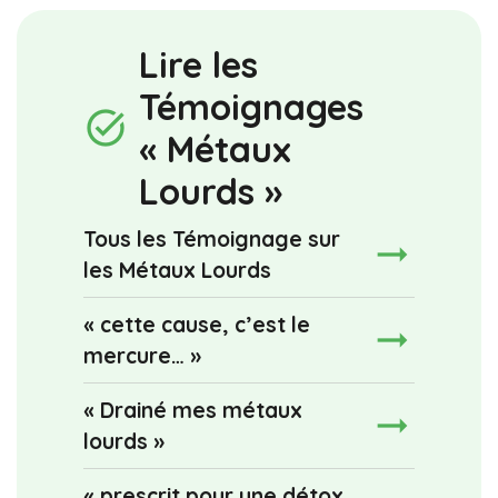
Lire les
Témoignages
task_alt
« Métaux
Lourds »
Tous les Témoignage sur
les Métaux Lourds
« cette cause, c’est le
mercure… »
« Drainé mes métaux
lourds »
« prescrit pour une détox