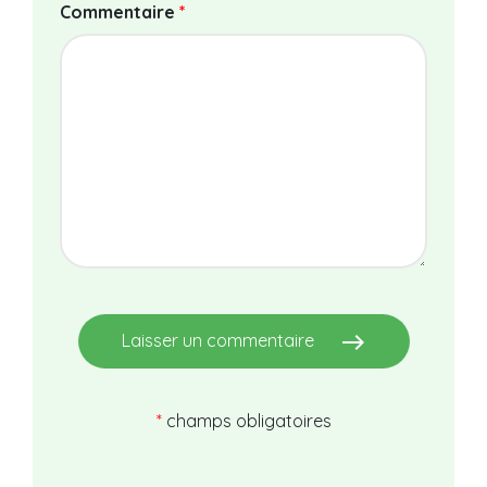
Commentaire
*
east
Laisser un commentaire
*
champs obligatoires