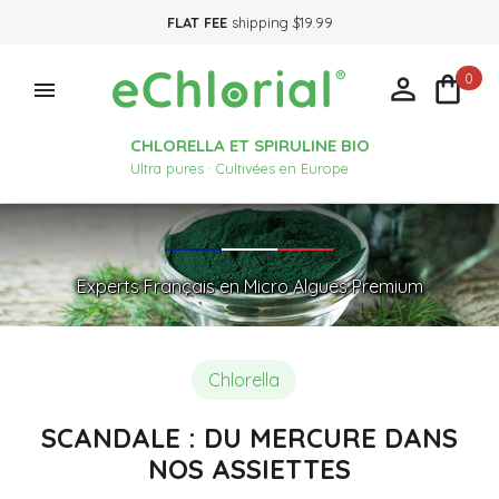
FLAT FEE
shipping $19.99
0



CHLORELLA ET SPIRULINE BIO
Ultra pures · Cultivées en Europe
Experts Français en Micro Algues Premium
Chlorella
SCANDALE : DU MERCURE DANS
NOS ASSIETTES